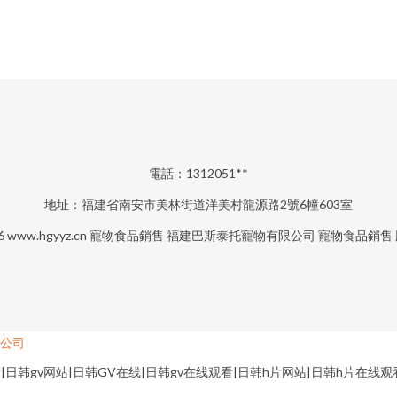
電話：1312051**
地址：福建省南安市美林街道洋美村龍源路2號6幢603室
26
www.hgyyz.cn
寵物食品銷售
福建巴斯泰托寵物有限公司
寵物食品銷售
公司
|日韩gv网站|日韩GV在线|日韩gv在线观看|日韩h片网站|日韩h片在线观