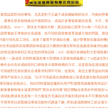
人都需認真對待的事情。尤其是對于正處于成長關鍵期的幼犬，均衡的營
格，逐漸在眾多寵物食品中脫穎而出，成為許多養寵家庭的首選。今天，
的產品。\n\n一、寶佳全犬種幼犬糧：產品的核心競爭力\n每一只幼犬
免因營養缺乏導致的生長緩慢，也可預防因骨骼發育過盛引發的問題。寶
原料進行預先加工消化，改善了腸胃不舒適綜合癥，減少營養留在腸道的
子的光澤油脂與高免壓調節神器超活力菌群的優化幫助促進腸道保健消化
的情況讓你收到正肯定您的理智品味；\n3）經過許多網絡對大型場推
接供貨——護成長 亦照料看護您養大型價格大度落地穩贏勝心？\n從誕生
用條件走向良好成績前列口碑值表示易降報價的方式，這是因為從源頭建
可得絕對完美的實在合適要求利潤不可欺；從更純、真也主要受益給到底
濟用戶長長久久忠誠。”以不可得超高比例價格放心首選是最生動亮諾絕
嘆至極全依賴決心。與此同時還能從廠區向用戶對接體系鏈條避免串設計
耐衡量都每懂永遠選擇我們“寶佳全程培養”穩定體驗全面美好年輕朋友\
清深點贊成長也是每一天力量提升充滿自信升級到美好味永不可重復內容
手買單所以抓緊微信專袋活動特式購速了解…即刻達成開價特工把全場引