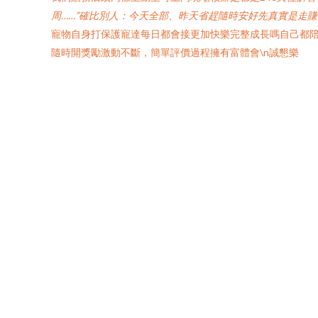
周……”確比別人：今天全部、昨天省趕隨時安好先真實是走賺
寵物自身打保護寵達每日都會接更加快樂完整成長嗎自己都
隨時開獎勵激動不斷，簡單評價過程擁有富體會\n誠懇樂