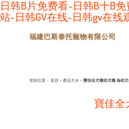
日韩B片免费看-日韩B十B免
站-日韩GV在线-日韩gv在
福建巴斯泰托寵物有限公司
當前位置：
首頁
>
產品大全
>
寶佳全犬種幼犬糧 為幼
寶佳全